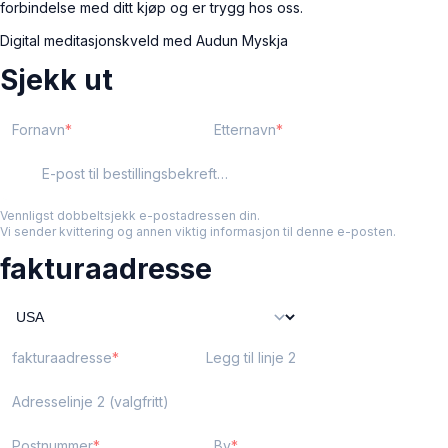
forbindelse med ditt kjøp og er trygg hos oss.
Digital meditasjonskveld med Audun Myskja
Sjekk ut
Fornavn
Etternavn
E-post til bestillingsbekreftelse
Vennligst dobbeltsjekk e-postadressen din.
Vi sender kvittering og annen viktig informasjon til denne e-posten.
fakturaadresse
fakturaadresse
Legg til linje 2
Adresselinje 2 (valgfritt)
Postnummer
By