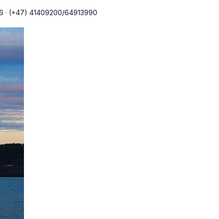
66
·
(+47) 41409200/64913990