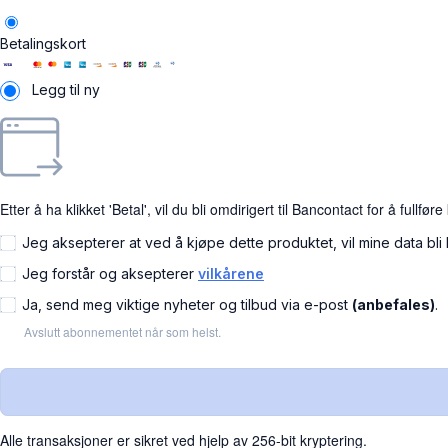
Betalingskort
Legg til ny
Etter å ha klikket 'Betal', vil du bli omdirigert til Bancontact for å fullfø
Jeg aksepterer at ved å kjøpe dette produktet, vil mine data bli
Jeg forstår og aksepterer
vilkårene
Ja, send meg viktige nyheter og tilbud via e-post
(anbefales)
.
Avslutt abonnementet når som helst.
Alle transaksjoner er sikret ved hjelp av 256-bit kryptering.