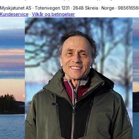
Myskjatunet AS
·
Totenvegen 1231
·
2848 Skreia
·
Norge
·
9856165
Kundeservice
·
Vilkår og betingelser