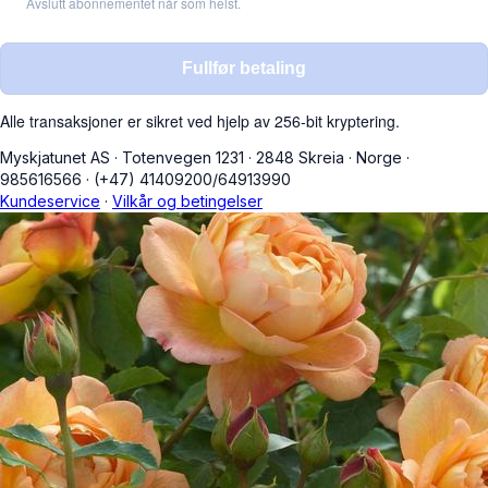
Avslutt abonnementet når som helst.
Fullfør betaling
Alle transaksjoner er sikret ved hjelp av 256-bit kryptering.
Myskjatunet AS
·
Totenvegen 1231
·
2848 Skreia
·
Norge
·
985616566
·
(+47) 41409200/64913990
Kundeservice
·
Vilkår og betingelser