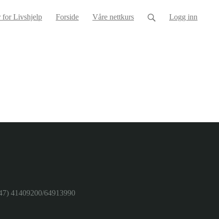
 for Livshjelp
Forside
Våre nettkurs
Logg inn
47) 41409200/64913990