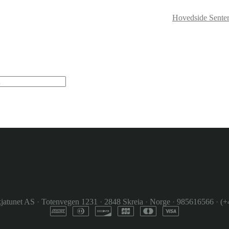
Hovedside Senter
jatunet AS
·
Totenvegen 1231
·
2848 Skreia
·
Norge
·
985616566
·
(+