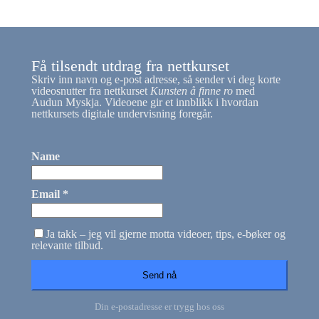
Få tilsendt utdrag fra nettkurset
Skriv inn navn og e-post adresse, så sender vi deg korte
videosnutter fra nettkurset
Kunsten å finne ro
med
Audun Myskja. Videoene gir et innblikk i hvordan
nettkursets digitale undervisning foregår.
Name
Email *
Ja takk – jeg vil gjerne motta videoer, tips, e-bøker og
relevante tilbud.
Din e-postadresse er trygg hos oss