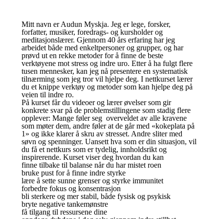
Mitt navn er Audun Myskja. Jeg er lege, forsker,
forfatter, musiker, foredrags- og kursholder og
meditasjonslærer. Gjennom 40 års erfaring har jeg
arbeidet både med enkeltpersoner og grupper, og har
prøvd ut en rekke metoder for å finne de beste
verktøyene mot stress og indre uro. Etter å ha fulgt flere
tusen mennesker, kan jeg nå presentere en systematisk
tilnærming som jeg tror vil hjelpe deg. I nettkurset lærer
du et knippe verktøy og metoder som kan hjelpe deg på
veien til indre ro.
På kurset får du videoer og lærer øvelser som gir
konkrete svar på de problemstillingene som stadig flere
opplever: Mange føler seg overveldet av alle kravene
som møter dem, andre føler at de går med «kokeplata på
1» og ikke klarer å skru av stresset. Andre sliter med
søvn og spenninger. Uansett hva som er din situasjon, vil
du få et nettkurs som er tydelig, innholdsrikt og
inspirerende. Kurset viser deg hvordan du kan
finne tilbake til balanse når du har mistet roen
bruke pust for å finne indre styrke
lære å sette sunne grenser og styrke immunitet
forbedre fokus og konsentrasjon
bli sterkere og mer stabil, både fysisk og psykisk
bryte negative tankemønstre
få tilgang til ressursene dine