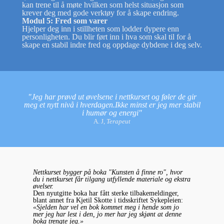
kan trene til å møte hvilken som helst situasjon som
krever deg med gode verktøy for å skape endring.
Modul 5: Fred som varer
Hjelper deg inn i stillheten som lodder dypere enn
personligheten. Du blir ført inn i hva som skal til for å
skape en stabil indre fred og oppdage dybdene i deg selv.
"Jeg har prøvd ut øvelsene i nettkurset og føler de gir
meg et nytt nivå i hverdagen.Ikke minst er jeg mer stabil
i humør og energi"
A. J,
Terapeut
Nettkurset bygger på boka "Kunsten å finne ro", hvor
du i nettkurset får tilgang utfyllende materiale og ekstra
øvelser.
Den nyutgitte boka har fått sterke tilbakemeldinger,
blant annet fra Kjetil Skotte i tidsskriftet Sykepleien:
«Sjelden har vel en bok kommet meg i hende som jo
mer jeg har lest i den, jo mer har jeg skjønt at denne
boka trengte jeg.»