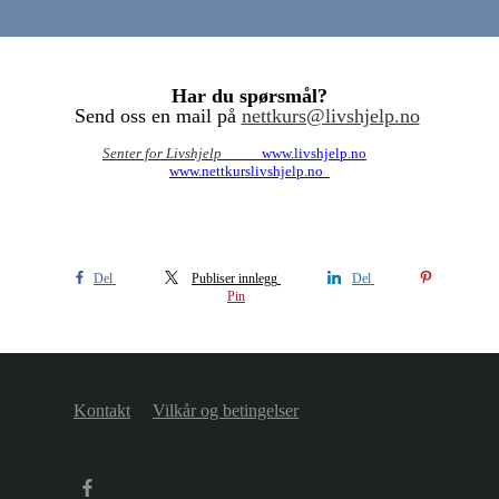
Har du spørsmål?
Send oss en mail på
nettkurs@livshjelp.no
Senter for Livshjelp
www.livshjelp.no
www.nettkurslivshjelp.no
Del
Publiser innlegg
Del
Pin
Kontakt
Vilkår og betingelser