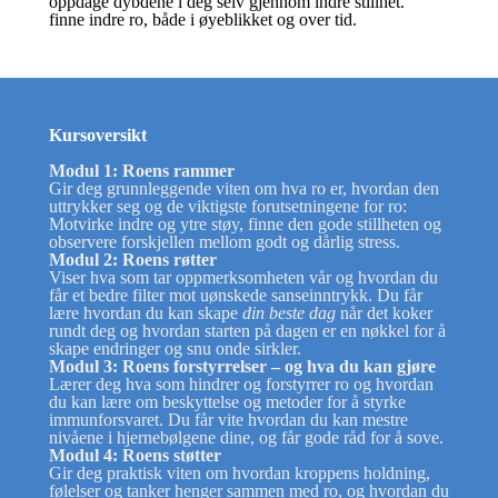
oppdage dybdene i deg selv gjennom indre stillhet.
finne indre ro, både i øyeblikket og over tid.
Kursoversikt
Modul 1: Roens rammer
Gir deg grunnleggende viten om hva ro er, hvordan den
uttrykker seg og de viktigste forutsetningene for ro:
Motvirke indre og ytre støy, finne den gode stillheten og
observere forskjellen mellom godt og dårlig stress.
Modul 2: Roens røtter
Viser hva som tar oppmerksomheten vår og hvordan du
får et bedre filter mot uønskede sanseinntrykk. Du får
lære hvordan du kan skape
din beste dag
når det koker
rundt deg og hvordan starten på dagen er en nøkkel for å
skape endringer og snu onde sirkler.
Modul 3: Roens forstyrrelser – og hva du kan gjøre
Lærer deg hva som hindrer og forstyrrer ro og hvordan
du kan lære om beskyttelse og metoder for å styrke
immunforsvaret. Du får vite hvordan du kan mestre
nivåene i hjernebølgene dine, og får gode råd for å sove.
Modul 4: Roens støtter
Gir deg praktisk viten om hvordan kroppens holdning,
følelser og tanker henger sammen med ro, og hvordan du